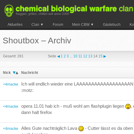
Aktuelles
Clan
Forum
Mein CBW
Gästebuch
Ko
Suche
Shoutbox – Archiv
Gesamt: 281
Seite
◀
1
2
3
...
10
11
12
13
14
15
▶
Nick
Nachricht
Ich will endlich wieder eine LAAAAAAAAAAAAAAAAAAN
<4rnacke
:motz:
opera 11.01 hab ich - muß wohl am flashplugin liegen
,
<4rnacke
dann halt firefox
Alles Gute nachträglich Lava
- Cutter lässt es da oben
<4rnacke