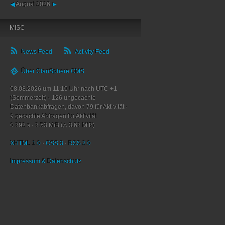
◀
August 2026
►
MISC
News Feed
Activity Feed
Über ClanSphere CMS
08.08.2026 um 11:10 Uhr nach UTC +1
(Sommerzeit)
·
126
ungecachte
Datenbankabfragen, davon
79
für Aktivität
·
9
gecachte Abfragen für Aktivität
0.392 s
·
3.53 MiB (△ 3.63 MiB)
XHTML 1.0
·
CSS 3
·
RSS 2.0
Impressum & Datenschutz