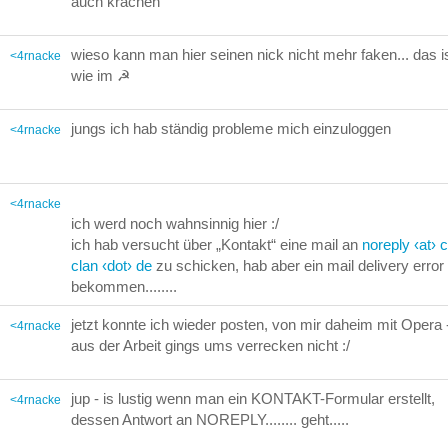
auch krachen
wieso kann man hier seinen nick nicht mehr faken... das is
<4rnacke
wie im ☭
jungs ich hab ständig probleme mich einzuloggen
<4rnacke
<4rnacke
ich werd noch wahnsinnig hier :/
ich hab versucht über „Kontakt“ eine mail an
noreply ‹at› 
clan ‹dot› de
zu schicken, hab aber ein mail delivery error
bekommen........
jetzt konnte ich wieder posten, von mir daheim mit Opera 
<4rnacke
aus der Arbeit gings ums verrecken nicht :/
jup - is lustig wenn man ein KONTAKT-Formular erstellt,
<4rnacke
dessen Antwort an NOREPLY........ geht.....