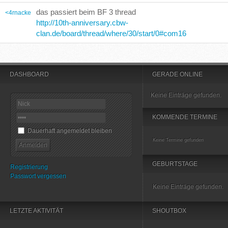
das passiert beim BF 3 thread
<4rnacke
http://10th-anniversary.cbw-
clan.de/board/thread/where/30/start/0#com16
DASHBOARD
GERADE ONLINE
Keine Einträge gefunden.
KOMMENDE TERMINE
Dauerhaft angemeldet bleiben
Keine Termine gefunden
GEBURTSTAGE
Registrierung
Passwort vergessen
Keine Einträge gefunden.
LETZTE AKTIVITÄT
SHOUTBOX