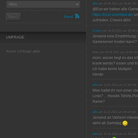
d0ni
am 03.06.2021 um 19:44 Uhr:
@Evo wir haben alle Game
https://host-unlimited.de/
un
Mehr...
Feed
zufrieden. Cheers d0ni
Evolver
am 20.05.2021 um 20:38 U
Jemand eine Empfehlung, 
UMFRAGE
Gameserver hosten kann?
Keine Umfrage aktiv
Miika am 05.05.2021 um 23:45 Uhr
moin, woran liegt es das ic
krank werde? essen und trin
ich habe keine blutigen
hände
d0ni
am 13.02.2021 um 22:49 Uhr:
Was haltet ihr von einer c
Linie? ... Hoodis Tshirts P
Name?
d0ni
am 11.02.2021 um 16:14 Uhr:
Jemand an Valheim interes
steht ab Samstag
d0ni
am 10.04.2020 um 21:39 Uhr: