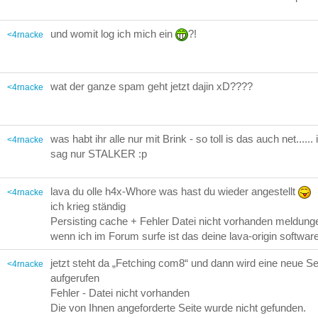
und womit log ich mich ein
?!
<4rnacke
wat der ganze spam geht jetzt dajin xD????
<4rnacke
was habt ihr alle nur mit Brink - so toll is das auch net...... 
<4rnacke
sag nur STALKER :p
lava du olle h4x-Whore was hast du wieder angestellt
<4rnacke
ich krieg ständig
Persisting cache + Fehler Datei nicht vorhanden meldung
wenn ich im Forum surfe ist das deine lava-origin softwar
jetzt steht da „Fetching com8“ und dann wird eine neue Se
<4rnacke
aufgerufen
Fehler - Datei nicht vorhanden
Die von Ihnen angeforderte Seite wurde nicht gefunden.