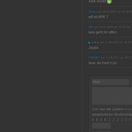
ARK Rockt
Wulfen
am 08.04.2020 um 19:18 Uh
wtf ist ARK ?
d0ni
am 26.01.2020 um 15:32 Uhr:
was geht ihr affen
◣ ▲▼▲
am 11.09.2017 um 19:35 
Jajaja
FREAK!!!
am 11.09.2017 um 19:27
lava, du hast n pn
Bitte
nur die Zahlen
einge
umgekehrter Reihenfol
8 B 8 B 2 Z 2 Z 5 S