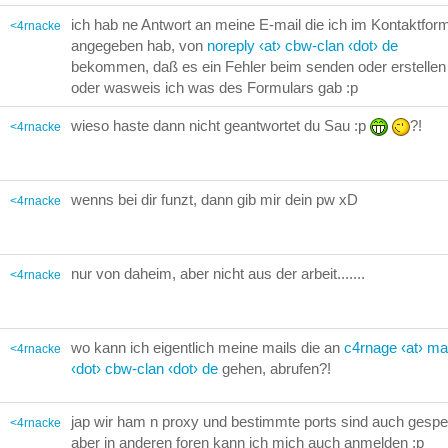
ich hab ne Antwort an meine E-mail die ich im Kontaktfor
<4rnacke
angegeben hab, von
noreply ‹at› cbw-clan ‹dot› de
bekommen, daß es ein Fehler beim senden oder erstellen
oder wasweis ich was des Formulars gab :p
wieso haste dann nicht geantwortet du Sau :p
?!
<4rnacke
wenns bei dir funzt, dann gib mir dein pw xD
<4rnacke
nur von daheim, aber nicht aus der arbeit.......
<4rnacke
wo kann ich eigentlich meine mails die an
c4rnage ‹at› mai
<4rnacke
‹dot› cbw-clan ‹dot› de
gehen, abrufen?!
jap wir ham n proxy und bestimmte ports sind auch gesper
<4rnacke
aber in anderen foren kann ich mich auch anmelden :p