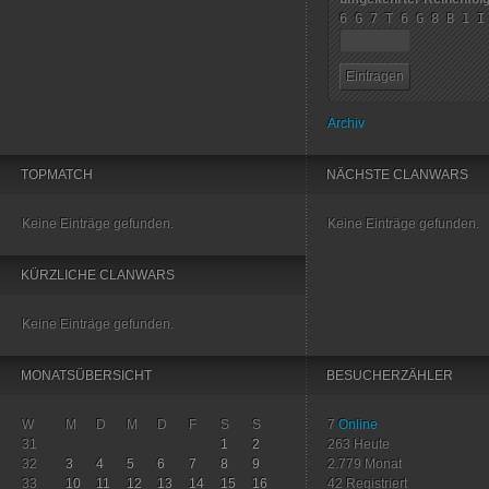
6 G 7 T 6 G 8 B 1 I
Archiv
TOPMATCH
NÄCHSTE CLANWARS
Keine Einträge gefunden.
Keine Einträge gefunden.
KÜRZLICHE CLANWARS
Keine Einträge gefunden.
MONATSÜBERSICHT
BESUCHERZÄHLER
W
M
D
M
D
F
S
S
7
Online
31
1
2
263
Heute
32
3
4
5
6
7
8
9
2.779
Monat
33
10
11
12
13
14
15
16
42
Registriert