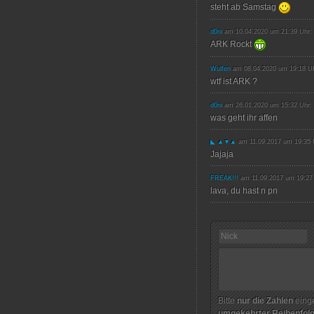
steht ab Samstag
d0ni
am 10.04.2020 um 21:39 Uhr:
ARK Rockt
Wulfen
am 08.04.2020 um 19:18 Uh
wtf ist ARK ?
d0ni
am 26.01.2020 um 15:32 Uhr:
was geht ihr affen
◣ ▲▼▲
am 11.09.2017 um 19:35 
Jajaja
FREAK!!!
am 11.09.2017 um 19:27
lava, du hast n pn
Bitte
nur die Zahlen
einge
umgekehrter Reihenfol