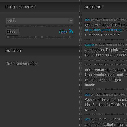
LETZTE AKTIVITÄT
SHOUTBOX
d0ni
am 03.06.2021 um 19:44 Uhr:
@Evo wir haben alle Game
https://host-unlimited.de/
un
Mehr...
Feed
zufrieden. Cheers d0ni
Evolver
am 20.05.2021 um 20:38 U
Jemand eine Empfehlung, 
UMFRAGE
Gameserver hosten kann?
Keine Umfrage aktiv
Miika am 05.05.2021 um 23:45 Uhr
moin, woran liegt es das ic
krank werde? essen und trin
ich habe keine blutigen
hände
d0ni
am 13.02.2021 um 22:49 Uhr:
Was haltet ihr von einer c
Linie? ... Hoodis Tshirts P
Name?
d0ni
am 11.02.2021 um 16:14 Uhr:
Jemand an Valheim interes