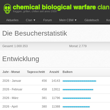
Aktuelles
Clan
Forum
Mein CBW
Gästebuch
Ko
Suche
Die Besucherstatistik
Gesamt: 1.000.353
Monat: 2.779
Entwicklung
Jahr - Monat
Tagesschnitt
Anzahl
Balken
2026 - Januar
456
14143
2026 - Februar
458
12811
2026 - März
381
11796
2026 - April
380
11388