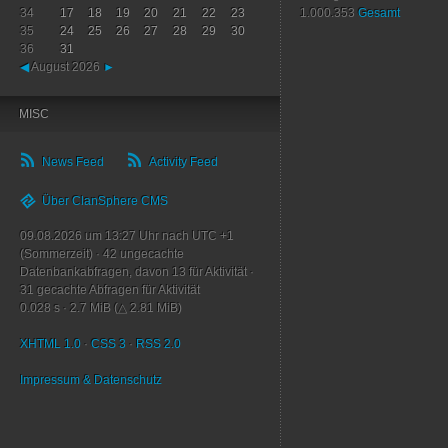
34
17
18
19
20
21
22
23
1.000.353
Gesamt
35
24
25
26
27
28
29
30
36
31
◀
August 2026
►
MISC
News Feed
Activity Feed
Über ClanSphere CMS
09.08.2026 um 13:27 Uhr nach UTC +1
(Sommerzeit)
·
42
ungecachte
Datenbankabfragen, davon
13
für Aktivität
·
31
gecachte Abfragen für Aktivität
0.028 s
·
2.7 MiB (△ 2.81 MiB)
XHTML 1.0
·
CSS 3
·
RSS 2.0
Impressum & Datenschutz