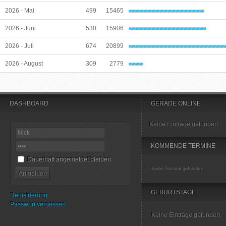
2026 - Mai
499
15465
2026 - Juni
530
15906
2026 - Juli
674
20899
2026 - August
309
2779
DASHBOARD
GERADE ONLINE
Keine Einträge gefunden.
KOMMENDE TERMINE
Dauerhaft angemeldet bleiben
Keine Termine gefunden
GEBURTSTAGE
Registrierung
Passwort vergessen
Keine Einträge gefunden.