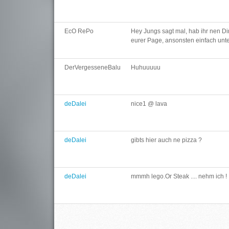
EcO RePo
Hey Jungs sagt mal, hab ihr nen D
eurer Page, ansonsten einfach un
DerVergesseneBalu
Huhuuuuu
deDalei
nice1 @ lava
deDalei
gibts hier auch ne pizza ?
deDalei
mmmh lego.Or Steak .... nehm ich !