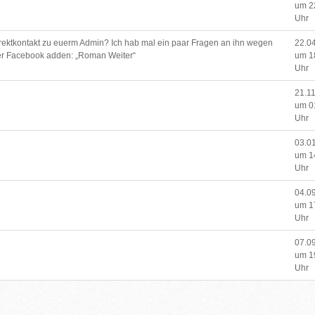
um 2
Uhr
irektkontakt zu euerm Admin? Ich hab mal ein paar Fragen an ihn wegen
22.0
ter Facebook adden: „Roman Weiter“
um 1
Uhr
21.1
um 0
Uhr
03.0
um 1
Uhr
04.0
um 1
Uhr
07.0
um 1
Uhr