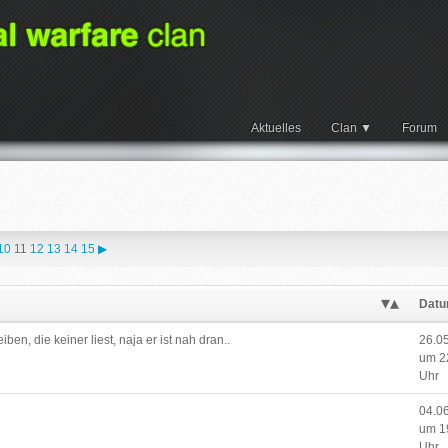
Aktuelles
Clan
Forum
10
11
12
13
14
15
▶
Dat
ben, die keiner liest, naja er ist nah dran..
26.0
um 2
Uhr
04.0
um 1
Uhr