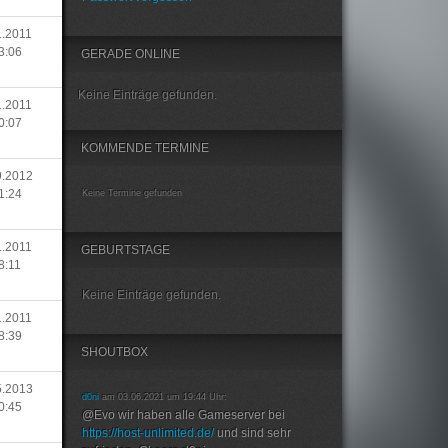
1.2011
3:06
GERADE ONLINE
Keine Einträge gefunden.
1.2011
0:07
KOMMENDE TERMINE
9.2012
1:24
Keine Termine gefunden
1.2011
GEBURTSTAGE
8:11
Keine Einträge gefunden.
1.2011
8:39
SHOUTBOX
5.2013
d0ni
am 03.06.2021 um 19:44 Uhr:
0:45
@Evo wir haben alle Gameserver bei
https://host-unlimited.de/
und sind sehr