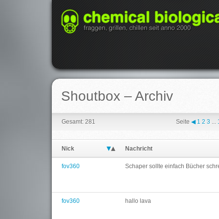
Shoutbox – Archiv
Gesamt: 281
Seite
◀
1
2
3
...
Nick
Nachricht
fov360
Schaper sollte einfach Bücher schrei
fov360
hallo lava