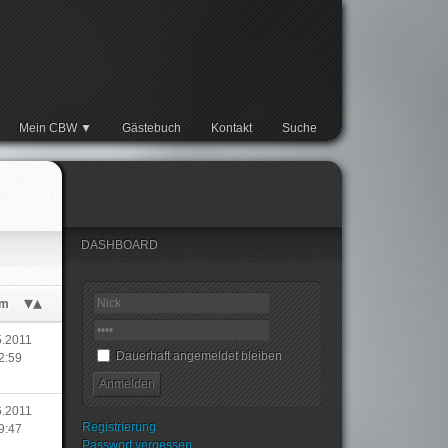
Mein CBW
Gästebuch
Kontakt
Suche
DASHBOARD
um
5.2011
Dauerhaft angemeldet bleiben
2:59
6.2011
Registrierung
9:47
Passwort vergessen