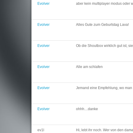
Evolver
aber kein multiplayer modus oder 
Evolver
Alles Gute zum Geburtstag Lava!
Evolver
Ob die Shoutbox wirklich gut ist, si
Evolver
Alle am schlafen
Evolver
Jemand eine Empfehlung, wo man 
Evolver
ohhh....danke
ev1l
Hi, lebt ihr noch. Wer von den da