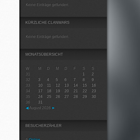
Keine Einträge gefunden.
KÜRZLICHE CLANWARS
Keine Einträge gefunden.
MONATSÜBERSICHT
W
M
D
M
D
F
S
S
31
1
2
32
3
4
5
6
7
8
9
33
10
11
12
13
14
15
16
34
17
18
19
20
21
22
23
35
24
25
26
27
28
29
30
36
31
◀
August 2026
►
BESUCHERZÄHLER
5
Online