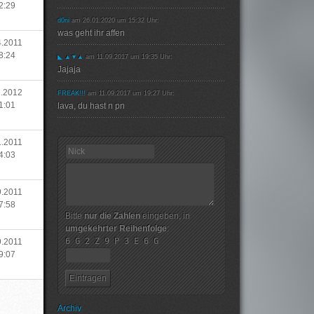
2:29
d0ni
am 26.01.2020 um 15:32 Uhr:
was geht ihr affen
4.2011
8:24
◣ ▲▼▲
am 11.09.2017 um 19:35 Uhr:
Jajaja
1.2012
FREAK!!!
am 11.09.2017 um 19:27 Uhr:
1:01
lava, du hast n pn
1.2011
4:03
9.2011
7:58
Bitte
nur die Zahlen
eingeben, in
umgekehrter Reihenfolge
:
6 G 2 Z 9 P 3 E 6 G
9.2011
9:07
Archiv