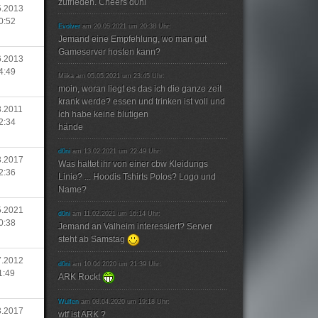
zufrieden. Cheers d0ni
5.2013
0:52
Evolver
am 20.05.2021 um 20:38 Uhr:
Jemand eine Empfehlung, wo man gut
Gameserver hosten kann?
6.2013
4:49
Miika am 05.05.2021 um 23:45 Uhr:
moin, woran liegt es das ich die ganze zeit
krank werde? essen und trinken ist voll und
3.2011
ich habe keine blutigen
2:34
hände
d0ni
am 13.02.2021 um 22:49 Uhr:
3.2017
Was haltet ihr von einer cbw Kleidungs
2:36
Linie? ... Hoodis Tshirts Polos? Logo und
Name?
5.2021
d0ni
am 11.02.2021 um 16:14 Uhr:
0:38
Jemand an Valheim interessiert? Server
steht ab Samstag
7.2012
d0ni
am 10.04.2020 um 21:39 Uhr:
1:49
ARK Rockt
Wulfen
am 08.04.2020 um 19:18 Uhr:
3.2017
wtf ist ARK ?