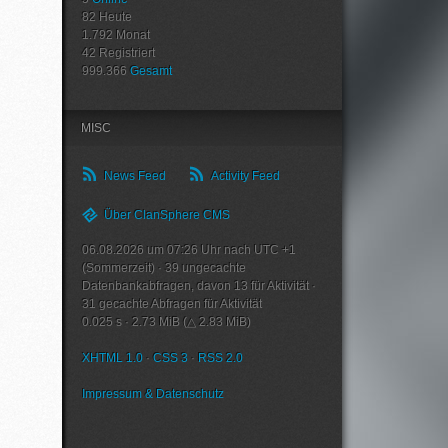
82
Heute
1.792
Monat
42
Registriert
999.366
Gesamt
MISC
News Feed
Activity Feed
Über ClanSphere CMS
06.08.2026 um 07:26 Uhr nach UTC +1
(Sommerzeit)
·
39
ungecachte
Datenbankabfragen, davon
13
für Aktivität
·
31
gecachte Abfragen für Aktivität
0.025 s
·
2.73 MiB (△ 2.83 MiB)
XHTML 1.0
·
CSS 3
·
RSS 2.0
Impressum & Datenschutz