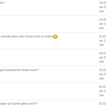
wie?
24.0
um 2
Uhr
23.0
um 1
Uhr
e verleitet dazu, das Forum nicht zu nutzen
02.0
um 1
Uhr
16.0
um 2
Uhr
gut Gameserver hosten kann?
20.0
um 2
Uhr
03.0
um 1
Uhr
maligen q3 Gamer gibts noch??
01.0