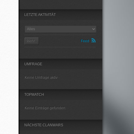
LETZTE AKTIVITÄT
Mehr...
Feed
UMFRAGE
Keine Umfrage aktiv
TOPMATCH
Keine Einträge gefunden.
NÄCHSTE CLANWARS