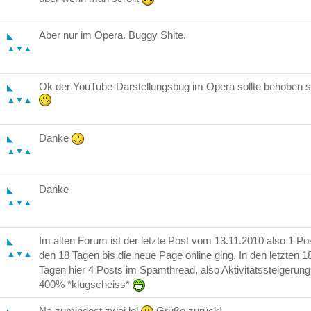
Aber nur im Opera. Buggy Shite.
◣
▲▼▲
Ok der YouTube-Darstellungsbug im Opera sollte behoben s
◣
▲▼▲
Danke
◣
▲▼▲
Danke
◣
▲▼▲
Im alten Forum ist der letzte Post vom 13.11.2010 also 1 Pos
◣
▲▼▲
den 18 Tagen bis die neue Page online ging. In den letzten 1
Tagen hier 4 Posts im Spamthread, also Aktivitätssteigerun
400% *klugscheiss*
Na zumindest zwei lol
Grüße zurück!