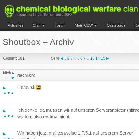
Aktuelles
Clan
Forum
Mein CBW
Gästebuch
Ko
Suche
Shoutbox – Archiv
Gesamt: 281
Seite
◀
1
2
3
...
5
6
7
...
13
14
15
▶
Nick
Nachricht
Haha n1
◣
▲▼▲
Ich denke, da müssen wir auf unseren Serveranbieter (nitra
◣
▲▼▲
warten, also erstmal nicht.
Wir haben jetzt mal testweise 1.7.5.1 auf unserem Server
◣