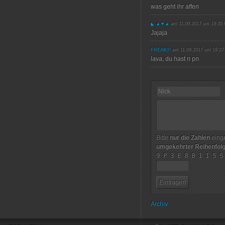
was geht ihr affen
◣ ▲▼▲
am 11.09.2017 um 19:35 
Jajaja
FREAK!!!
am 11.09.2017 um 19:27
lava, du hast n pn
Bitte
nur die Zahlen
einge
umgekehrter Reihenfol
9 P 3 E 8 B 1 I 5 S
Archiv