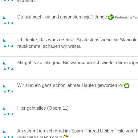
▲▼▲
installiert.
Du bist auch „ok und ansonsten naja“, Junge
◣
Karteileiche *sc
▲▼▲
Ich denke, das wars erstmal. Spätestens wenn die Standal
◣
▲▼▲
rauskommt, schauen wir weiter.
Mir gehts so lala grad. Bin wahrscheinlich wieder der einzig
◣
▲▼▲
Wir sind ein ganz schön lahmer Haufen geworden lol
◣
▲▼▲
Hier geht alles (Opera 11)
◣
▲▼▲
Ah stimmt ich seh grad im Spam-Thread bleiben Teile vom 
◣
▲▼▲
über wenn man scrollt