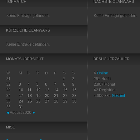
TOPMATCH
NÄCHSTE CLANWARS
Keine Einträge gefunden.
Keine Einträge gefunden.
KÜRZLICHE CLANWARS
Keine Einträge gefunden.
MONATSÜBERSICHT
BESUCHERZÄHLER
W
M
D
M
D
F
S
S
4
Online
31
1
2
291
Heute
32
3
4
5
6
7
8
9
2.807
Monat
33
10
11
12
13
14
15
16
42
Registriert
34
17
18
19
20
21
22
23
1.000.381
Gesamt
35
24
25
26
27
28
29
30
36
31
◀
August 2026
►
MISC