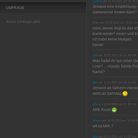
Evolver
am 20.05.2021 um 20:38 U
Jemand eine Empfehlung, 
UMFRAGE
Gameserver hosten kann?
Keine Umfrage aktiv
Miika am 05.05.2021 um 23:45 Uhr
moin, woran liegt es das ic
krank werde? essen und trin
ich habe keine blutigen
hände
d0ni
am 13.02.2021 um 22:49 Uhr:
Was haltet ihr von einer c
Linie? ... Hoodis Tshirts P
Name?
d0ni
am 11.02.2021 um 16:14 Uhr:
Jemand an Valheim interes
steht ab Samstag
d0ni
am 10.04.2020 um 21:39 Uhr:
ARK Rockt
Wulfen
am 08.04.2020 um 19:18 Uh
wtf ist ARK ?
d0ni
am 26.01.2020 um 15:32 Uhr: