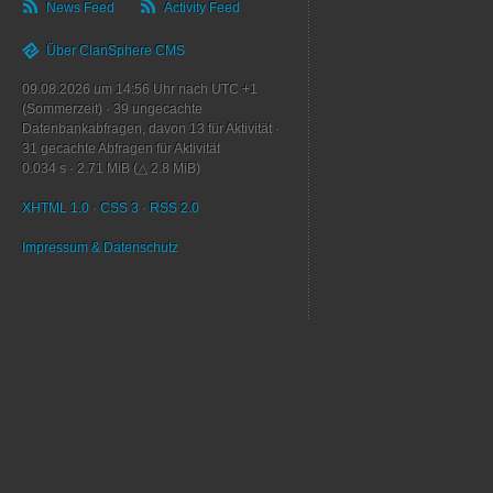
News Feed
Activity Feed
Über ClanSphere CMS
09.08.2026 um 14:56 Uhr nach UTC +1
(Sommerzeit)
·
39
ungecachte
Datenbankabfragen, davon
13
für Aktivität
·
31
gecachte Abfragen für Aktivität
0.034 s
·
2.71 MiB (△ 2.8 MiB)
XHTML 1.0
·
CSS 3
·
RSS 2.0
Impressum & Datenschutz