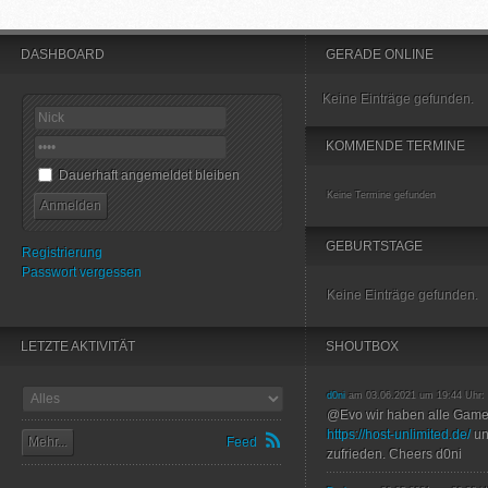
DASHBOARD
GERADE ONLINE
Keine Einträge gefunden.
KOMMENDE TERMINE
Dauerhaft angemeldet bleiben
Keine Termine gefunden
GEBURTSTAGE
Registrierung
Passwort vergessen
Keine Einträge gefunden.
LETZTE AKTIVITÄT
SHOUTBOX
d0ni
am 03.06.2021 um 19:44 Uhr:
@Evo wir haben alle Game
https://host-unlimited.de/
un
Mehr...
Feed
zufrieden. Cheers d0ni