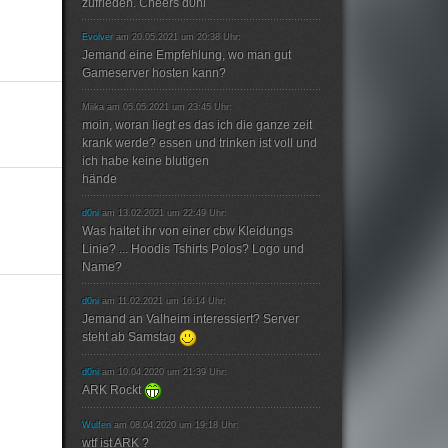
zufrieden. Cheers d0ni
Evolver
am 20.05.2021 um 20:38 Uhr:
Jemand eine Empfehlung, wo man gut
Gameserver hosten kann?
Miika am 05.05.2021 um 23:45 Uhr:
moin, woran liegt es das ich die ganze zeit
krank werde? essen und trinken ist voll und
ich habe keine blutigen
hände
d0ni
am 13.02.2021 um 22:49 Uhr:
Was haltet ihr von einer cbw Kleidungs
Linie? ... Hoodis Tshirts Polos? Logo und
Name?
d0ni
am 11.02.2021 um 16:14 Uhr:
Jemand an Valheim interessiert? Server
steht ab Samstag
d0ni
am 10.04.2020 um 21:39 Uhr:
ARK Rockt
Wulfen
am 08.04.2020 um 19:18 Uhr:
wtf ist ARK ?