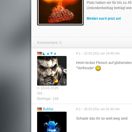
Platz haben wir für bis zu 
Unkostenbeitrag beträgt wie
Meldet euch jetzt an!
Kommentare: 5
◣ ▲▼▲
# 1 – 22.03.2011 um 19:49 Uhr
Hmm lecker Fleisch auf glühenden 
*Vorfreude*
18.04.2026
Ort: -
Beiträge: 146
Bubba
# 2 – 25.03.2011 um 01:49 Uhr
Schade das ihr so weit weg seid