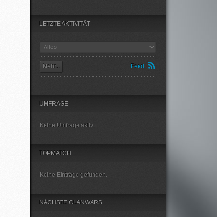
LETZTE AKTIVITÄT
Mehr...
Feed
UMFRAGE
Keine Umfrage aktiv
TOPMATCH
Keine Einträge gefunden.
NÄCHSTE CLANWARS