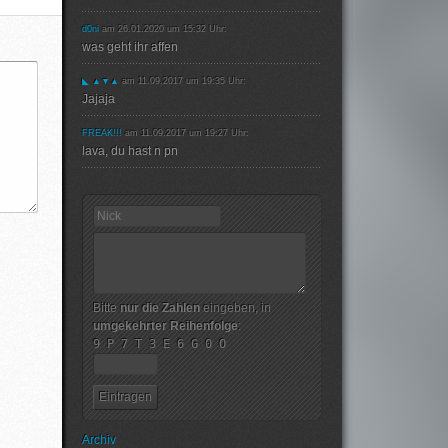
d0ni
am 26.01.2020 um 15:32 Uhr:
was geht ihr affen
◣ ▲▼▲
am 11.09.2017 um 19:35 Uhr:
Jajaja
FREAK!!!
am 11.09.2017 um 19:27 Uhr:
lava, du hast n pn
Bitte
nur die Zahlen
eingeben, in
umgekehrter Reihenfolge
:
9 P 7 T 3 E 6 G 0 O
Archiv