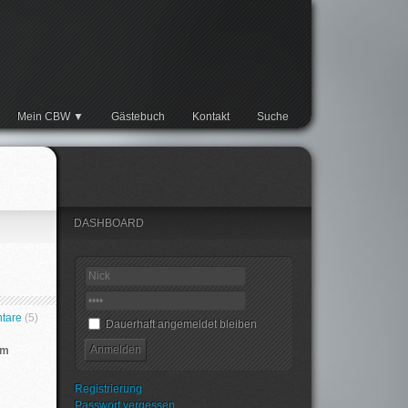
Mein CBW
Gästebuch
Kontakt
Suche
DASHBOARD
tare
(5)
Dauerhaft angemeldet bleiben
um
Registrierung
Passwort vergessen