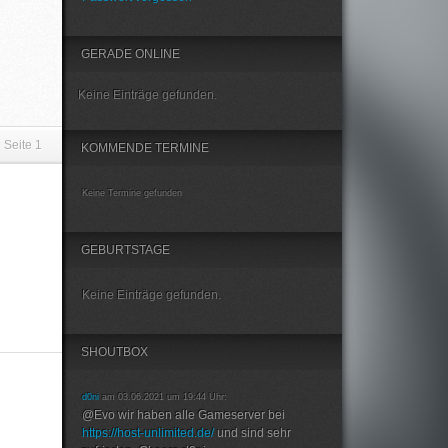
GERADE ONLINE
Keine Einträge gefunden.
Seite
1
KOMMENDE TERMINE
Keine Termine gefunden
GEBURTSTAGE
Keine Einträge gefunden.
SHOUTBOX
d0ni
am 03.06.2021 um 19:44 Uhr:
@Evo wir haben alle Gameserver bei
https://host-unlimited.de/
und sind sehr