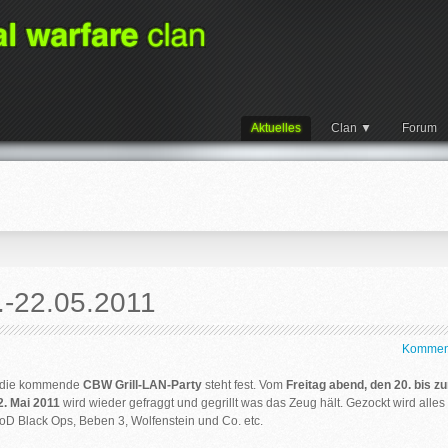
Aktuelles
Clan
Forum
0.-22.05.2011
Kommen
ür die kommende
CBW Grill-LAN-Party
steht fest. Vom
Freitag abend, den 20. bis z
2. Mai 2011
wird wieder gefraggt und gegrillt was das Zeug hält. Gezockt wird alles
oD Black Ops, Beben 3, Wolfenstein und Co. etc.