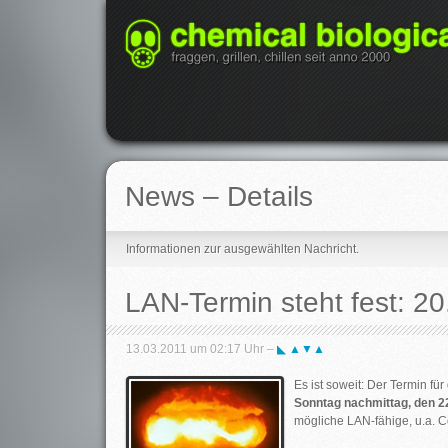
News – Details
Informationen zur ausgewählten Nachricht.
LAN-Termin steht fest: 2
13.03.2011 um 02:17 Uhr –
◣ ▲▼▲
Es ist soweit: Der Termin f
Sonntag nachmittag, den 2
mögliche LAN-fähige, u.a. C