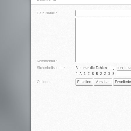
Dein Name *
Kommentar *
Sicherheitscode *
Bitte
nur die Zahlen
eingeben, in
u
4 A 1 I 8 B 2 Z 5 S
Optionen