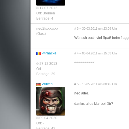
17.07.2012
Ort: Bremen
Beiträge: 4
neo2kxxxxxxx
# 3 – 30.03.2011 um 23:08 Uhr
(Gast)
Wünsch euch viel Spaß beim fragg
<4rnacke
# 4 – 05.04.2011 um 15:03 Uhr
<<<<<<<<<<
27.12.2013
Ort: -
Beiträge: 29
Wulfen
# 5 – 15.05.2011 um 00:45 Uhr
neo alter.
danke. alles klar bei Dir?
09.04.2020
Ort: -
Beiträge: 42