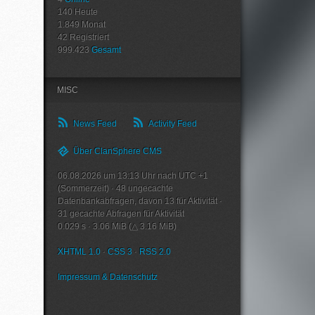
140
Heute
1.849
Monat
42
Registriert
999.423
Gesamt
MISC
News Feed
Activity Feed
Über ClanSphere CMS
06.08.2026 um 13:13 Uhr nach UTC +1
(Sommerzeit)
·
48
ungecachte
Datenbankabfragen, davon
13
für Aktivität
·
31
gecachte Abfragen für Aktivität
0.029 s
·
3.06 MiB (△ 3.16 MiB)
XHTML 1.0
·
CSS 3
·
RSS 2.0
Impressum & Datenschutz