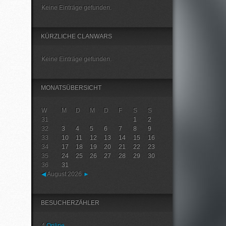
Keine Einträge gefunden.
KÜRZLICHE CLANWARS
Keine Einträge gefunden.
MONATSÜBERSICHT
W
M
D
M
D
F
S
S
31
1
2
32
3
4
5
6
7
8
9
33
10
11
12
13
14
15
16
34
17
18
19
20
21
22
23
35
24
25
26
27
28
29
30
36
31
◀
August 2026
►
BESUCHERZÄHLER
4
Online