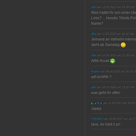
d0ni
am 13.02.2021 um 22:49 Uhr:
Was haltet ihr von einer c
Linie? ... Hoodis Tshirts P
Name?
d0ni
am 11.02.2021 um 16:14 Uhr:
Jemand an Valheim interes
steht ab Samstag
d0ni
am 10.04.2020 um 21:39 Uhr:
ARK Rockt
Wulfen
am 08.04.2020 um 19:18 Uh
wtf ist ARK ?
d0ni
am 26.01.2020 um 15:32 Uhr:
was geht ihr affen
◣ ▲▼▲
am 11.09.2017 um 19:35 
Jajaja
FREAK!!!
am 11.09.2017 um 19:27
lava, du hast n pn