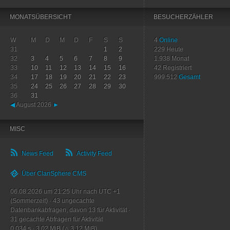
MONATSÜBERSICHT
BESUCHERZÄHLER
W
M
D
M
D
F
S
S
4
Online
31
1
2
229
Heute
32
3
4
5
6
7
8
9
1.938
Monat
33
10
11
12
13
14
15
16
42
Registriert
34
17
18
19
20
21
22
23
999.512
Gesamt
35
24
25
26
27
28
29
30
36
31
◀
August 2026
►
MISC
News Feed
Activity Feed
Über ClanSphere CMS
06.08.2026 um 21:25 Uhr nach UTC +1
(Sommerzeit)
·
43
ungecachte
Datenbankabfragen, davon
13
für Aktivität
·
31
gecachte Abfragen für Aktivität
0.034 s
·
3.02 MiB (△ 3.12 MiB)