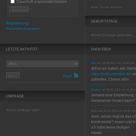
Dauerhaft angemeldet bleiben
Keine Termine gefunden
GEBURTSTAGE
Registrierung
Passwort vergessen
Keine Einträge gefunden.
LETZTE AKTIVITÄT
SHOUTBOX
d0ni
am 03.06.2021 um 19:44 Uhr:
@Evo wir haben alle Game
https://host-unlimited.de/
un
Mehr...
Feed
zufrieden. Cheers d0ni
Evolver
am 20.05.2021 um 20:38 U
Jemand eine Empfehlung, 
UMFRAGE
Gameserver hosten kann?
Keine Umfrage aktiv
Miika am 05.05.2021 um 23:45 Uhr
moin, woran liegt es das ic
krank werde? essen und trin
ich habe keine blutigen
hände