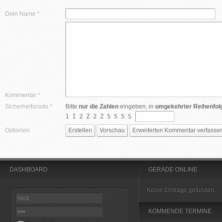
Dein Name *
Kommentar *
Sicherheitscode *
Bitte
nur die Zahlen
eingeben, in
umgekehrter Reihenfol
1 I 2 Z 2 Z 5 S 5 S
Optionen
DASHBOARD
GERADE ONLINE
Keine Einträge gefunden.
KOMMENDE TERMINE