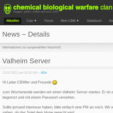
Aktuelles
Clan
Forum
Mein CBW
Gästebuch
Ko
Suche
News – Details
Informationen zur ausgewählten Nachricht.
Valheim Server
13.02.2021 um 16:25 Uhr –
d0ni
Hi Liebe CBWler und Freunde
zum Wochenende werden wir einen Valheim Server starten. Er ist a
begrenzt und mit einem Passwort versehen.
Sollte jemand Interesse haben, bitte einfach eine PM an mich. Wir 
sehen, ob das Spiel dem Hype gerecht wird.