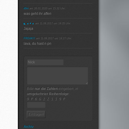
d0ni
am 26.01.2020 um 15:32 Uhr:
was geht ihr affen
◣ ▲▼▲
am 11.09.2017 um 19:35 Uhr:
Jajaja
FREAK!!!
am 11.09.2017 um 19:27 Uhr:
lava, du hast n pn
Bitte
nur die Zahlen
eingeben, in
umgekehrter Reihenfolge
:
9 P 6 G 2 Z 1 I 9 P
Archiv