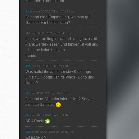
zufrieden. Cheers d0ni
Evolver
am 20.05.2021 um 20:38 Uhr:
Jemand eine Empfehlung, wo man gut
Gameserver hosten kann?
Miika am 05.05.2021 um 23:45 Uhr:
moin, woran liegt es das ich die ganze zeit
krank werde? essen und trinken ist voll und
ich habe keine blutigen
hände
d0ni
am 13.02.2021 um 22:49 Uhr:
Was haltet ihr von einer cbw Kleidungs
Linie? ... Hoodis Tshirts Polos? Logo und
Name?
d0ni
am 11.02.2021 um 16:14 Uhr:
Jemand an Valheim interessiert? Server
steht ab Samstag
d0ni
am 10.04.2020 um 21:39 Uhr:
ARK Rockt
Wulfen
am 08.04.2020 um 19:18 Uhr:
wtf ist ARK ?