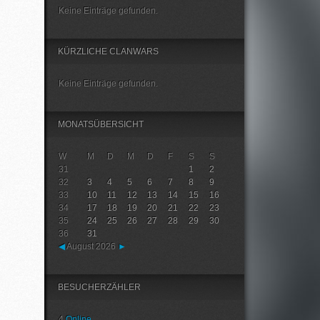
Keine Einträge gefunden.
KÜRZLICHE CLANWARS
Keine Einträge gefunden.
MONATSÜBERSICHT
W
M
D
M
D
F
S
S
31
1
2
32
3
4
5
6
7
8
9
33
10
11
12
13
14
15
16
34
17
18
19
20
21
22
23
35
24
25
26
27
28
29
30
36
31
◀
August 2026
►
BESUCHERZÄHLER
4
Online