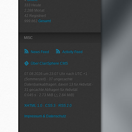
333
Heute
2.288
Monat
42
Registriert
999.862
Gesamt
MISC
News Feed
Activity Feed
Über ClanSphere CMS
07.08.2026 um 23:07 Uhr nach UTC +1
(Sommerzeit)
·
37
ungecachte
Datenbankabfragen, davon
13
für Aktivität
·
31
gecachte Abfragen für Aktivität
0.045 s
·
2.73 MiB (△ 2.84 MiB)
XHTML 1.0
·
CSS 3
·
RSS 2.0
Impressum & Datenschutz