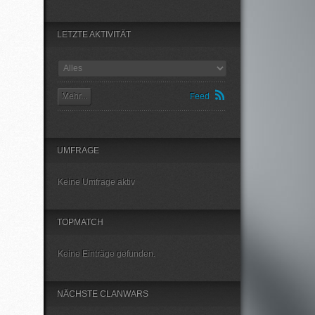
LETZTE AKTIVITÄT
Mehr...
Feed
UMFRAGE
Keine Umfrage aktiv
TOPMATCH
Keine Einträge gefunden.
NÄCHSTE CLANWARS