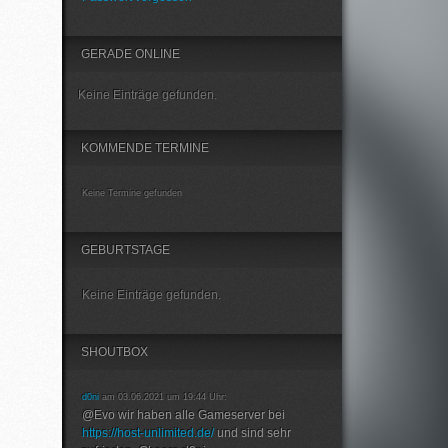
GERADE ONLINE
Keine Einträge gefunden.
KOMMENDE TERMINE
Keine Termine gefunden
GEBURTSTAGE
Keine Einträge gefunden.
SHOUTBOX
d0ni
am 03.06.2021 um 19:44 Uhr:
@Evo wir haben alle Gameserver bei
https://host-unlimited.de/
und sind sehr