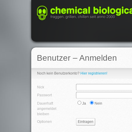
Benutzer – Anmelden
Noch kein Benutzerkonto?
Hier registrieren!
Nick
Passwort
Dauerhaft
Ja
Nein
angemeldet
bleiben
Optionen