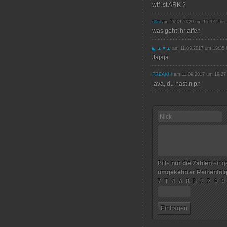
wtf ist ARK ?
d0ni
am 26.01.2020 um 15:32 Uhr:
was geht ihr affen
◣ ▲▼▲
am 11.09.2017 um 19:35 
Jajaja
FREAK!!!
am 11.09.2017 um 19:27
lava, du hast n pn
Bitte
nur die Zahlen
einge
umgekehrter Reihenfol
7 T 4 A 8 B 2 Z 0 O