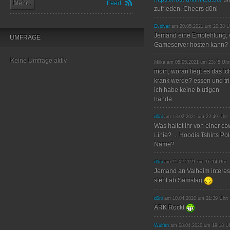
Mehr...
Feed
zufrieden. Cheers d0ni
Evolver
am 20.05.2021 um 20:38 U
Jemand eine Empfehlung, 
UMFRAGE
Gameserver hosten kann?
Keine Umfrage aktiv
Miika am 05.05.2021 um 23:45 Uhr
moin, woran liegt es das ic
krank werde? essen und trin
ich habe keine blutigen
hände
d0ni
am 13.02.2021 um 22:49 Uhr:
Was haltet ihr von einer c
Linie? ... Hoodis Tshirts P
Name?
d0ni
am 11.02.2021 um 16:14 Uhr:
Jemand an Valheim interes
steht ab Samstag
d0ni
am 10.04.2020 um 21:39 Uhr:
ARK Rockt
Wulfen
am 08.04.2020 um 19:18 Uh