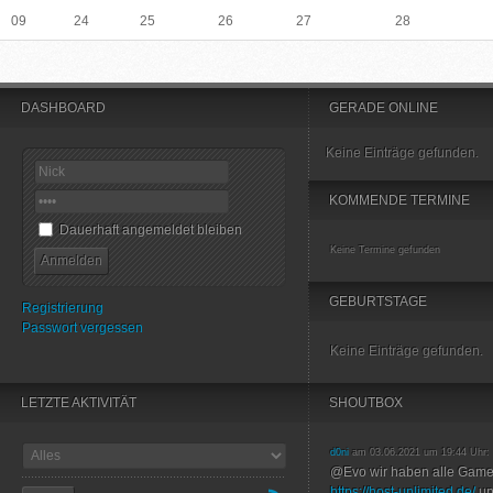
09
24
25
26
27
28
DASHBOARD
GERADE ONLINE
Keine Einträge gefunden.
KOMMENDE TERMINE
Dauerhaft angemeldet bleiben
Keine Termine gefunden
GEBURTSTAGE
Registrierung
Passwort vergessen
Keine Einträge gefunden.
LETZTE AKTIVITÄT
SHOUTBOX
d0ni
am 03.06.2021 um 19:44 Uhr:
@Evo wir haben alle Game
https://host-unlimited.de/
un