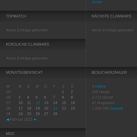
Archiv
TOPMATCH
NÄCHSTE CLANWARS
Keine Einträge gefunden.
Keine Einträge gefunden.
KÜRZLICHE CLANWARS
Keine Einträge gefunden.
MONATSÜBERSICHT
BESUCHERZÄHLER
W
M
D
M
D
F
S
S
3
Online
05
1
2
205
Heute
06
3
4
5
6
7
8
9
2.722
Monat
07
10
11
12
13
14
15
16
42
Registriert
08
17
18
19
20
21
22
23
1.000.296
Gesamt
09
24
25
26
27
28
◀
Februar 2025
►
MISC