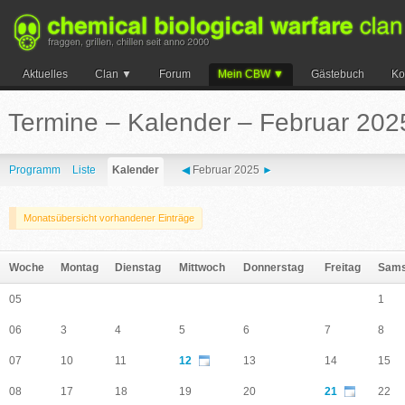
Aktuelles
Clan
Forum
Mein CBW
Gästebuch
Ko
Suche
Termine – Kalender – Februar 202
Programm
Liste
Kalender
◀
Februar 2025
►
Monatsübersicht vorhandener Einträge
Woche
Montag
Dienstag
Mittwoch
Donnerstag
Freitag
Sams
05
1
06
3
4
5
6
7
8
07
10
11
12
13
14
15
08
17
18
19
20
21
22