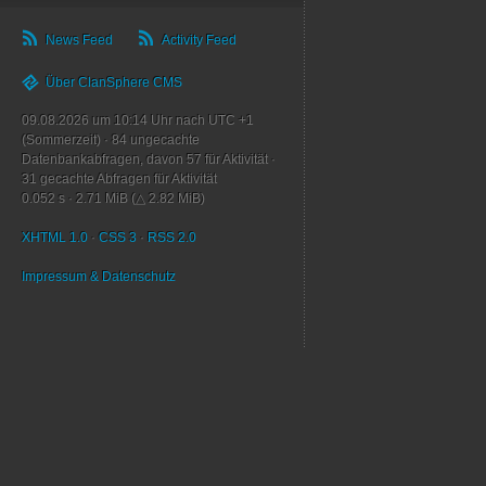
News Feed
Activity Feed
Über ClanSphere CMS
09.08.2026 um 10:14 Uhr nach UTC +1
(Sommerzeit)
·
84
ungecachte
Datenbankabfragen, davon
57
für Aktivität
·
31
gecachte Abfragen für Aktivität
0.052 s
·
2.71 MiB (△ 2.82 MiB)
XHTML 1.0
·
CSS 3
·
RSS 2.0
Impressum & Datenschutz